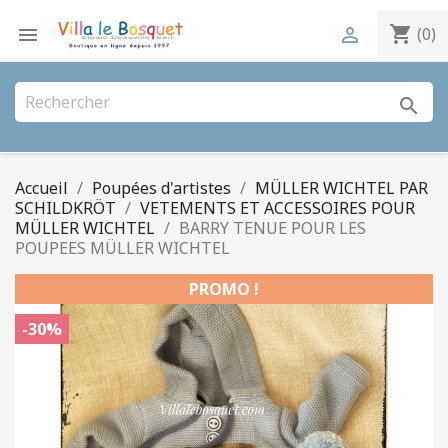
shopping_cart


(0)
search
Accueil
Poupées d'artistes
MÜLLER WICHTEL PAR
SCHILDKRÖT
VETEMENTS ET ACCESSOIRES POUR
MÜLLER WICHTEL
BARRY TENUE POUR LES
POUPEES MÜLLER WICHTEL
PROMO !
-30%