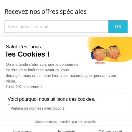
Recevez nos offres spéciales
Vous pouvez vous désinscrire à tout moment. Vous trouverez pour cela
nos informations de contact dans les conditions d'utilisation du site.
PRODUITS

NOTRE SOCIÉTÉ

VOTRE COMPTE

INFORMATIONS
keyboard_arrow_down
© 2026 Villalebosquet - création
ubimedia.fr