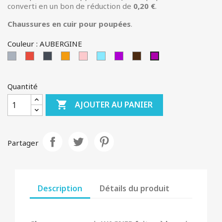
converti en un bon de réduction de
0,20 €
.
Chaussures en cuir pour poupées
.
Couleur : AUBERGINE
Gris
Rouge
Noir
Orange
Rose
BLEU-
MAUVE
BRUNE
AUBERGINE
CLAIR
Quantité

AJOUTER AU PANIER
Partager
Description
Détails du produit