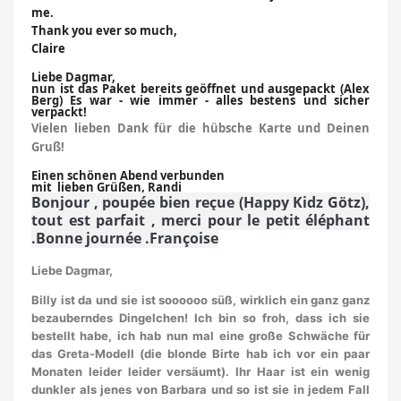
me.
Thank you ever so much,
Claire
Liebe Dagmar,
nun ist das Paket bereits geöffnet und ausgepackt (Alex
Berg) Es war - wie immer - alles bestens und sicher
verpackt!
Vielen lieben Dank für die hübsche Karte und Deinen
Gruß!
Einen schönen Abend verbunden
mit lieben Grüßen, Randi
Bonjour , poupée bien reçue (Happy Kidz Götz),
tout est parfait , merci pour le petit éléphant
.Bonne journée .Françoise
Liebe Dagmar,
Billy ist da und sie ist soooooo süß, wirklich ein ganz ganz
bezauberndes Dingelchen! Ich bin so froh, dass ich sie
bestellt habe, ich hab nun mal eine große Schwäche für
das Greta-Modell (die blonde Birte hab ich vor ein paar
Monaten leider leider versäumt). Ihr Haar ist ein wenig
dunkler als jenes von Barbara und so ist sie in jedem Fall