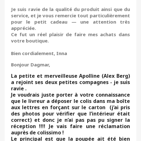
Je suis ravie de la qualité du produit ainsi que du
service, et je vous remercie tout particulièrement
pour le petit cadeau — une attention très
appréciée.
Ce fut un réel plaisir de faire mes achats dans
votre boutique.
Bien cordialement, Inna
Bonjour Dagmar,
La petite et merveilleuse Apolline (Alex Berg)
a rejoint ses deux petites compagnes - je suis
ravie .
Je voudrais juste porter à votre connaissance
que le livreur a déposer le colis dans ma boîte
aux lettres en forçant sur le carton (j’ai pris
des photos pour vérifier que l’intérieur était
correct) et donc je n’ai pas pas pu signer la
réception !!!! Je vais faire une réclamation
auprès de colissimo !
Le principal est que la poupée ait été bien