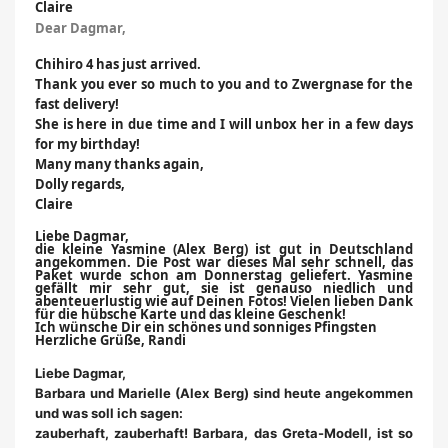
Claire
Dear Dagmar,
Chihiro 4 has just arrived.
Thank you ever so much to you and to Zwergnase for the
fast delivery!
She is here in due time and I will unbox her in a few days
for my birthday!
Many many thanks again,
Dolly regards,
Claire
Liebe Dagmar,
die kleine Yasmine (Alex Berg) ist gut in Deutschland
angekommen. Die Post war dieses Mal sehr schnell, das
Paket wurde schon am Donnerstag geliefert. Yasmine
gefällt mir sehr gut, sie ist genauso niedlich und
abenteuerlustig wie auf Deinen Fotos! Vielen lieben Dank
für die hübsche Karte und das kleine Geschenk!
Ich wünsche Dir ein schönes und sonniges Pfingsten
Herzliche Grüße, Randi
Liebe Dagmar,
Barbara und Marielle (Alex Berg) sind heute angekommen 
und was soll ich sagen: 
zauberhaft, zauberhaft! Barbara, das Greta-Modell, ist so 