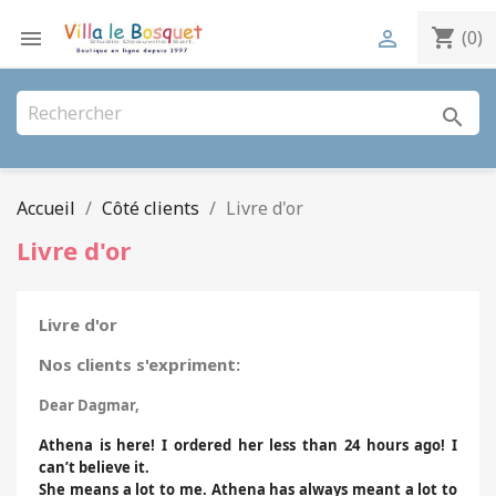
shopping_cart


(0)
search
Accueil
Côté clients
Livre d'or
Livre d'or
Livre d'or
Nos clients s'expriment:
Dear Dagmar,
Athena is here! I ordered her less than 24 hours ago! I
can’t believe it.
She means a lot to me. Athena has always meant a lot to