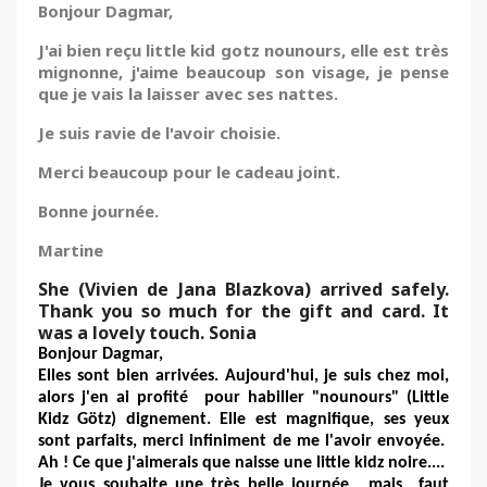
Bonjour Dagmar,
J'ai bien reçu little kid gotz nounours, elle est très
mignonne, j'aime beaucoup son visage, je pense
que je vais la laisser avec ses nattes.
Je suis ravie de l'avoir choisie.
Merci beaucoup pour le cadeau joint.
Bonne journée.
Martine
She (Vivien de Jana Blazkova) arrived safely.
Thank you so much for the gift and card. It
was a lovely touch. Sonia
Bonjour Dagmar,
Elles sont bien arrivées. Aujourd'hui, je suis chez moi,
alors j'en ai profité pour habiller "nounours" (Little
Kidz Götz) dignement. Elle est magnifique, ses yeux
sont parfaits, merci infiniment de me l'avoir envoyée.
Ah ! Ce que j'aimerais que naisse une little kidz noire....
Je vous souhaite une très belle journée, mais faut