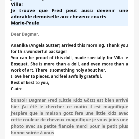
Villa!
Je trouve que Fred peut aussi devenir une
adorable demoiselle aux cheveux courts.
Marie-Paule
Dear Dagmar,
Ananika (Angela Sutter) arrived this morning. Thank you
for this wonderful package!
You can be proud of this doll, made specially for Villa le
Bosquet. She is more than a doll, and even more than a
work of art. There is something holy about her.
I love her to pieces, and feel awfully grateful.
Best of best to you,
Claire
bonsoir Dagmar Fred (Little Kidz Götz) est bien arrivé
hier j'ai été le chercher ce matin il est magnifique
j'espère que la maison gotz fera une little kidz avec
cette couleur de cheveux magnifique je vous joins une
photo avec sa petite fiancée merci pour le petit plus
bonne soirée à vous