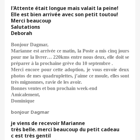
l'Attente était longue mais valait la peine!
Elle est bien arrivée avec son petit toutou!
Merci beaucoup
Salutations
Deborah
Bonjour Dagmar,
Marianne est arrivée ce matin, la Poste a mis cinq jours
pour me la livrer… 220kms entre nous deux, elle doit se
préparer à la prochaine grève du 10 septembre
.
Merci encore pour cette adoption, je vous envoie deux
photos de mes quadruplettes, j’aime ce moule, elles sont
très mignonnes, ravie de les avoir.
Bonnes ventes et bon prochain week-end
Amicalement,
Dominique
bonjour Dagmar
je viens de recevoir Marianne
très belle. merci beaucoup du petit cadeau
c est très gentil