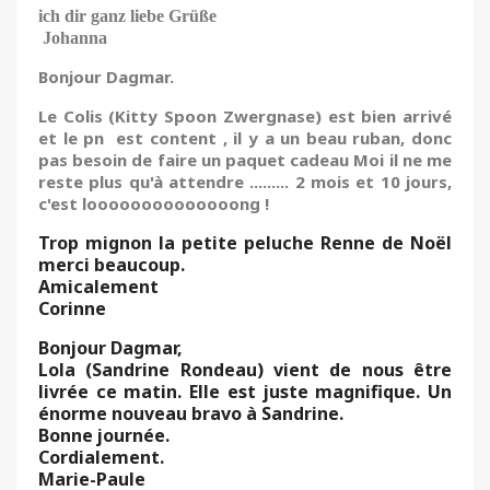
ich dir ganz liebe Grüße
Johanna
Bonjour Dagmar.
Le Colis (Kitty Spoon Zwergnase) est bien arrivé
et le pn est content , il y a un beau ruban, donc
pas besoin de faire un paquet cadeau Moi il ne me
reste plus qu'à attendre ......... 2 mois et 10 jours,
c'est loooooooooooooong !
Trop mignon la petite peluche Renne de Noël
merci beaucoup.
Amicalement
Corinne
Bonjour Dagmar,
Lola (Sandrine Rondeau) vient de nous être
livrée ce matin. Elle est juste magnifique. Un
énorme nouveau bravo à Sandrine.
Bonne journée.
Cordialement.
Marie-Paule