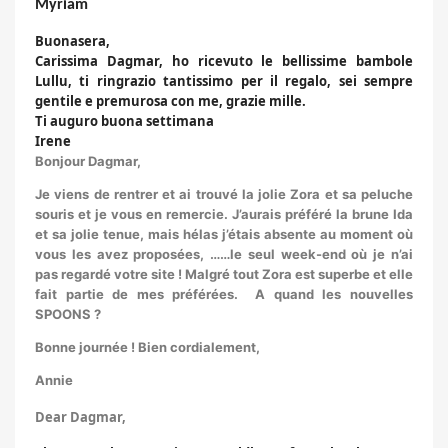
Myriam
Buonasera,
Carissima Dagmar, ho ricevuto le bellissime bambole
Lullu, ti ringrazio tantissimo per il regalo, sei sempre
gentile e premurosa con me, grazie mille.
Ti auguro buona settimana
Irene
Bonjour Dagmar,
Je viens de rentrer et ai trouvé la jolie Zora et sa peluche
souris et je vous en remercie. J’aurais préféré la brune Ida
et sa jolie tenue, mais hélas j’étais absente au moment où
vous les avez proposées, ……le seul week-end où je n’ai
pas regardé votre site ! Malgré tout Zora est superbe et elle
fait partie de mes préférées. A quand les nouvelles
SPOONS ?
Bonne journée ! Bien cordialement,
Annie
Dear Dagmar,