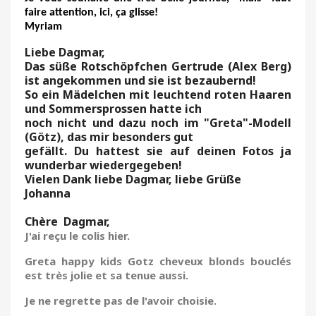
faire attention, ici, ça glisse!
Myriam
Liebe Dagmar,
Das süße Rotschöpfchen Gertrude (Alex Berg)
ist angekommen und sie ist bezaubernd!
So ein Mädelchen mit leuchtend roten Haaren
und Sommersprossen hatte ich
noch nicht und dazu noch im "Greta"-Modell
(Götz), das mir besonders gut
gefällt. Du hattest sie auf deinen Fotos ja
wunderbar wiedergegeben!
Vielen Dank liebe Dagmar, liebe Grüße
Johanna
Chère Dagmar,
J'ai reçu le colis hier.
Greta happy kids Gotz cheveux blonds bouclés
est très jolie et sa tenue aussi.
Je ne regrette pas de l'avoir choisie.