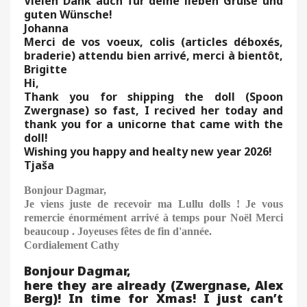
Vielen Dank auch für deine lieben Grüße und
guten Wünsche!
Johanna
Merci de vos voeux, colis (articles déboxés,
braderie) attendu bien arrivé, merci à bientôt,
Brigitte
Hi,
Thank you for shipping the doll (Spoon
Zwergnase) so fast, I recived her today and
thank you for a unicorne that came with the
doll!
Wishing you happy and healty new year 2026!
Tjaša
Bonjour Dagmar,
Je viens juste de recevoir ma Lullu dolls
!
Je vous
remercie énormément arrivé à temps pour Noël Merci
beaucoup
.
Joyeuses fêtes de fin d'année.
Cordialement Cathy
Bonjour Dagmar,
here they are already (Zwergnase, Alex
Berg)! In time for Xmas! I just can’t