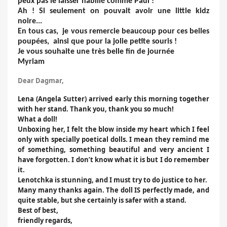
peux pas le laisser habillé comme Paul !
Ah ! Si seulement on pouvait avoir une little kidz
noire...
En tous cas, je vous remercie beaucoup pour ces belles
poupées, ainsi que pour la jolie petite souris !
Je vous souhaite une très belle fin de journée
Myriam
Dear Dagmar,
Lena (Angela Sutter) arrived early this morning together
with her stand. Thank you, thank you so much!
What a doll!
Unboxing her, I felt the blow inside my heart which I feel
only with specially poetical dolls. I mean they remind me
of something, something beautiful and very ancient I
have forgotten. I don’t know what it is but I do remember
it.
Lenotchka is stunning, and I must try to do justice to her.
Many many thanks again. The doll IS perfectly made, and
quite stable, but she certainly is safer with a stand.
Best of best,
friendly regards,