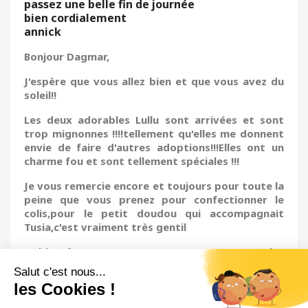
passez une belle fin de journée
bien cordialement
annick
Bonjour Dagmar,
J'espère que vous allez bien et que vous avez du
soleil!!
Les deux adorables Lullu sont arrivées et sont
trop mignonnes !!!!tellement qu'elles me donnent
envie de faire d'autres adoptions!!!Elles ont un
charme fou et sont tellement spéciales !!!
Je vous remercie encore et toujours pour toute la
peine que vous prenez pour confectionner le
colis,pour le petit doudou qui accompagnait
Tusia,c'est vraiment très gentil
A bientôt Dagmar,pour un autre craquage,les
poupées sont décidément des baumes pour le
moral!!!
Toutes mes amitiés