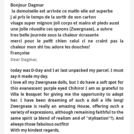
Bonjour Dagmar
la demoiselle est arrivée ce matin elle est superbe
j ai pris le temps de la sortir de son carton
visage super mignon joli corps et mains et pieds aussi
une jolie réussite ces spoons (Zwergnase), a suivre
tres belle journée sous la chaleur écrasante
merci pour le petit chien celui ci ne craint pas la
chaleur mon shi tsu adore les douches!
Françoise
Dear Dagmar,
today was D-Day and I at last unpacked my parcel. I must
say it made my day.
I love all my Zwergnase dolls, but I do have a soft spot for
this evanescent purple eyed Chihiro! I am so grateful to
Villa le Bosquet for giving me the opportunity to adopt
her. I have been dreaming of such a doll a life long!
Zwergnase is really an amazing House, offering such a
variety of expressions, although remaining faithful to the
same spirit (a blend of realism and of “stylisation”?). And
always those fabulous outfits!
With my kindest regards,