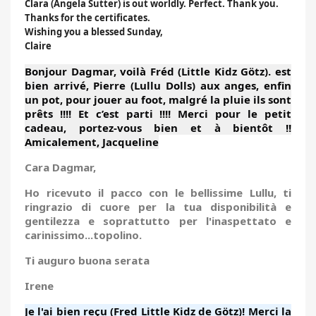
Clara (Angela Sutter) is out worldly. Perfect. Thank you.
Thanks for the certificates.
Wishing you a blessed Sunday,
Claire
Bonjour Dagmar, voilà Fréd (Little Kidz Götz). est
bien arrivé, Pierre (Lullu Dolls) aux anges, enfin
un pot, pour jouer au foot, malgré la pluie ils sont
prêts !!!! Et c’est parti !!!! Merci pour le petit
cadeau, portez-vous bien et à bientôt !!
Amicalement, Jacqueline
Cara Dagmar,
Ho ricevuto il pacco con le bellissime Lullu, ti
ringrazio di cuore per la tua disponibilità e
gentilezza e soprattutto per l'inaspettato e
carinissimo...topolino.
Ti auguro buona serata
Irene
Je l'ai bien reçu (Fred Little Kidz de Götz)! Merci la