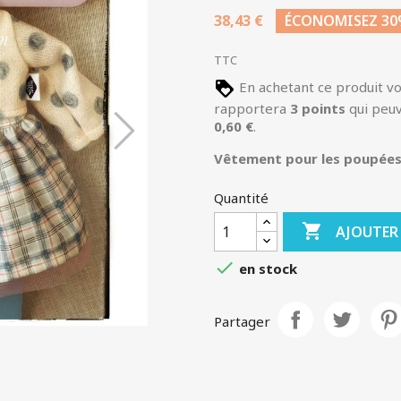
38,43 €
ÉCONOMISEZ 3
TTC
En achetant ce produit v
rapportera
3
points
qui peuv
0,60 €
.
Vêtement pour les poupées 
Quantité

AJOUTER

en stock
Partager