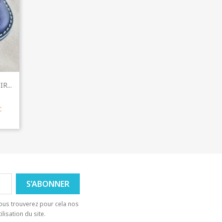
R...
+3
c
ous trouverez pour cela nos
lisation du site.