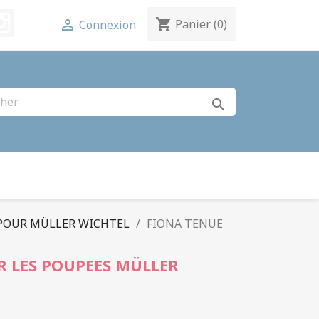
terest
Instagram
shopping_cart

Panier
(0)
Connexion
search
 POUR MÜLLER WICHTEL
FIONA TENUE
R LES POUPEES MÜLLER