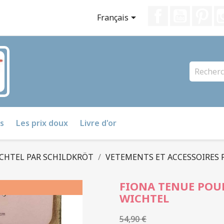
Facebook
YouTube
Pin

Français
s
Les prix doux
Livre d'or
CHTEL PAR SCHILDKRÖT
VETEMENTS ET ACCESSOIRES
FIONA TENUE POU
WICHTEL
54,90 €