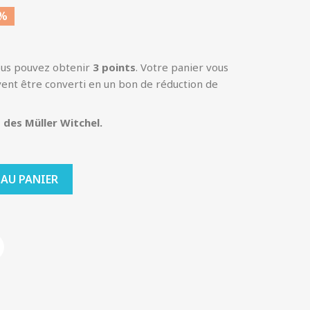
0%
ous pouvez obtenir
3
points
. Votre panier vous
ent être converti en un bon de réduction de
des Müller Witchel.
 AU PANIER