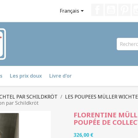
Facebook
YouTube
Pin

Français
s
Les prix doux
Livre d'or
CHTEL PAR SCHILDKRÖT
LES POUPEES MÜLLER WICHTE
n par Schildkröt
FLORENTINE MÜLL
POUPÉE DE COLLE
326,00 €