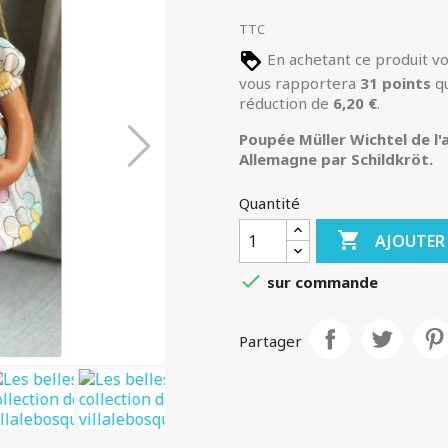
TTC
En achetant ce produit v
vous rapportera
31
points
qu
réduction de
6,20 €
.
Poupée Müller Wichtel de l'
Allemagne
par Schildkröt.
Quantité

AJOUTER

sur commande
Partager