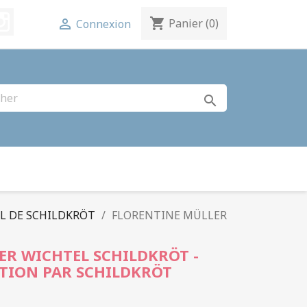
terest
Instagram
shopping_cart

Panier
(0)
Connexion
search
L DE SCHILDKRÖT
FLORENTINE MÜLLER
ER WICHTEL SCHILDKRÖT -
CTION PAR SCHILDKRÖT