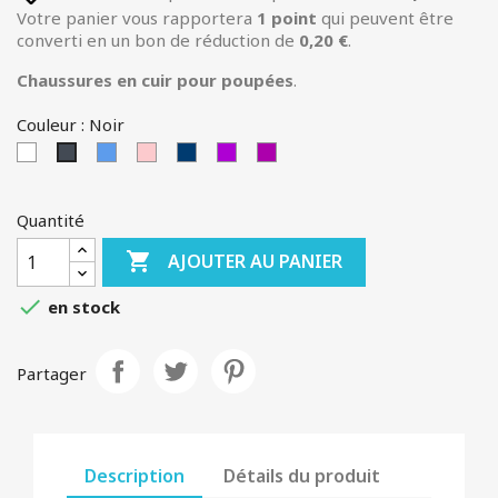
Votre panier vous rapportera
1
point
qui peuvent être
converti en un bon de réduction de
0,20 €
.
Chaussures en cuir pour poupées
.
Couleur : Noir
Blanc
Bleu
Rose
BLEU-
MAUVE
AUBERGINE
Noir
FONCE
Quantité

AJOUTER AU PANIER

en stock
Partager
Description
Détails du produit