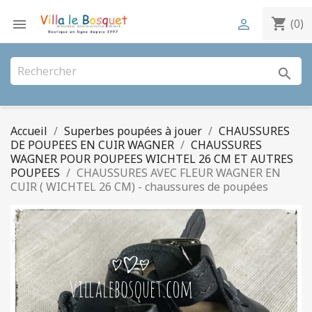
shopping_cart


(0)
search
Accueil
Superbes poupées à jouer
CHAUSSURES
DE POUPEES EN CUIR WAGNER
CHAUSSURES
WAGNER POUR POUPEES WICHTEL 26 CM ET AUTRES
POUPEES
CHAUSSURES AVEC FLEUR WAGNER EN
CUIR ( WICHTEL 26 CM) - chaussures de poupées