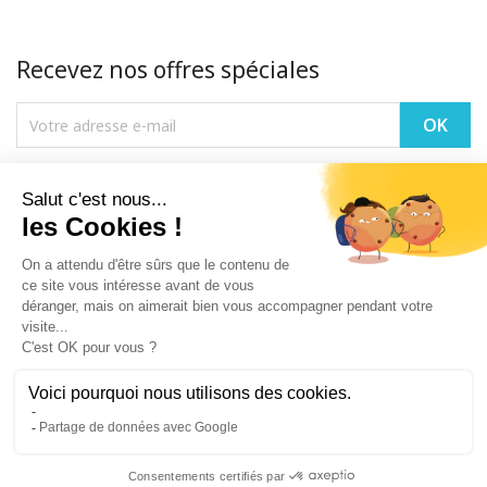
Recevez nos offres spéciales
Vous pouvez vous désinscrire à tout moment. Vous trouverez pour cela
nos informations de contact dans les conditions d'utilisation du site.
PRODUITS

NOTRE SOCIÉTÉ

VOTRE COMPTE

INFORMATIONS
keyboard_arrow_down