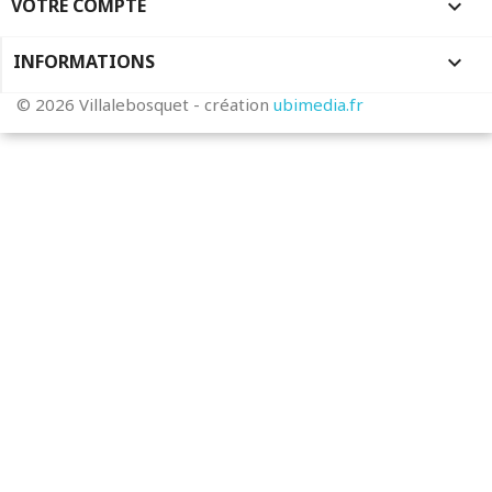
VOTRE COMPTE

INFORMATIONS
keyboard_arrow_down
© 2026 Villalebosquet - création
ubimedia.fr