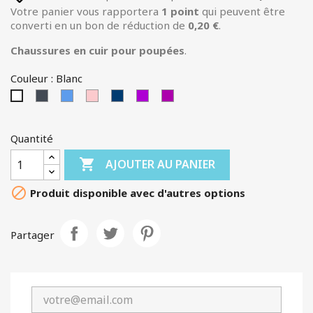
Votre panier vous rapportera
1
point
qui peuvent être
converti en un bon de réduction de
0,20 €
.
Chaussures en cuir pour poupées
.
Couleur : Blanc
Noir
Bleu
Rose
BLEU-
MAUVE
AUBERGINE
Blanc
FONCE
Quantité

AJOUTER AU PANIER

Produit disponible avec d'autres options
Partager