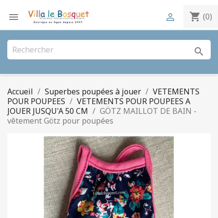
shopping_cart


(0)
search
Accueil
Superbes poupées à jouer
VETEMENTS
POUR POUPEES
VETEMENTS POUR POUPEES A
JOUER JUSQU'A 50 CM
GÖTZ MAILLOT DE BAIN -
vêtement Götz pour poupées