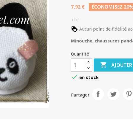
7,92 €
ÉCONOMISEZ 20
TTC
Aucun point de fidélité a
Minouche, chaussures panda
Quantité

AJOUTER

en stock
Partager