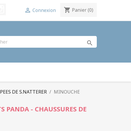
terest
Instagram
shopping_cart

Panier
(0)
Connexion
search
PEES DE S.NATTERER
MINOUCHE
S PANDA - CHAUSSURES DE