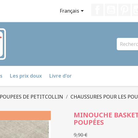
Facebook
YouTube
Pin

Français
s
Les prix doux
Livre d'or
 POUPEES DE PETITCOLLIN
CHAUSSURES POUR LES POU
MINOUCHE BASKET
POUPÉES
9,90 €