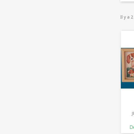
Il y a 
J
De