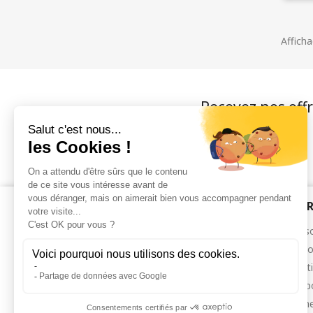
Afficha
Recevez nos offr
PRODUITS
NOTR
Promotions
Livrais
Nouveaux produits
Mentio
Meilleures ventes
Condit
A prop
Paieme