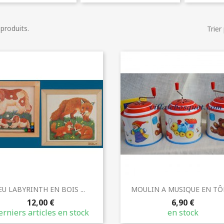
2 produits.
Trier 
Aperçu rapide
Aperçu rapide


EU LABYRINTH EN BOIS ...
MOULIN A MUSIQUE EN TÔLE
12,00 €
6,90 €
rniers articles en stock
en stock