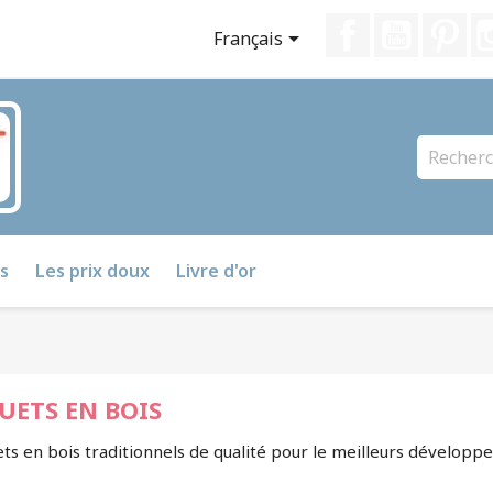
Facebook
YouTube
Pin

Français
s
Les prix doux
Livre d'or
UETS EN BOIS
ets en bois traditionnels de qualité pour le meilleurs développ