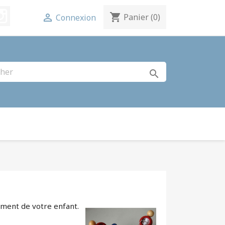
terest
Instagram
shopping_cart

Panier
(0)
Connexion
search
ement de votre enfant.