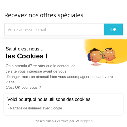
Recevez nos offres spéciales
Vous pouvez vous désinscrire à tout moment. Vous trouverez pour cela
nos informations de contact dans les conditions d'utilisation du site.
PRODUITS

NOTRE SOCIÉTÉ

VOTRE COMPTE

INFORMATIONS
keyboard_arrow_down