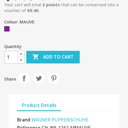
Your cart will total
2
points
that can be converted into a
voucher of
€0.40
.
Colour: MAUVE
MAUVE
Quantity

ADD TO CART
Share
Product Details
Brand
WAGNER PUPPENSCHUHE
Reference
CH-WA-1162.44MAUVE