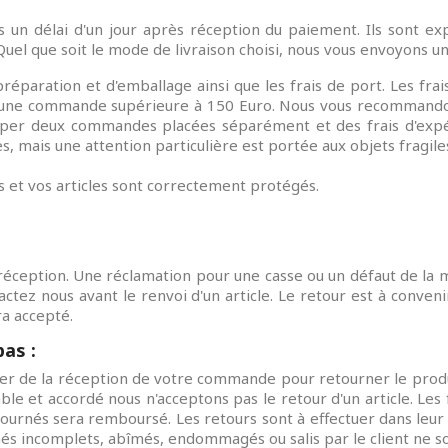
 un délai d'un jour après réception du paiement. Ils sont ex
uel que soit le mode de livraison choisi, nous vous envoyons un 
 préparation et d'emballage ainsi que les frais de port. Les fra
dès une commande supérieure à 150 Euro. Nous vous recommando
r deux commandes placées séparément et des frais d'expédit
s, mais une attention particulière est portée aux objets fragile
 et vos articles sont correctement protégés.
a réception. Une réclamation pour une casse ou un défaut de la m
tactez nous avant le renvoi d'un article. Le retour est à conveni
ra accepté.
as :
ter de la réception de votre commande pour retourner le produ
able et accordé nous n'acceptons pas le retour d'un article. Les
retournés sera remboursé. Les retours sont à effectuer dans leur
ournés incomplets, abîmés, endommagés ou salis par le client ne s