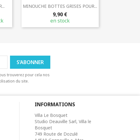
Aperçu rapide

..
MINOUCHE BOTTES GRISES POUR...
9,90 €
ck
en stock
ous trouverez pour cela nos
lisation du site.
INFORMATIONS
Villa Le Bosquet
Studio Deauville Sarl, Villa le
Bosquet
749 Route de Dozulé