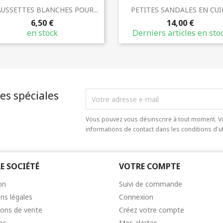
Aperçu rapide
Aperçu rapide


USSETTES BLANCHES POUR...
PETITES SANDALES EN CUIR.
6,50 €
14,00 €
en stock
Derniers articles en sto
es spéciales
Vous pouvez vous désinscrire à tout moment. V
informations de contact dans les conditions d'uti
E SOCIÉTÉ
VOTRE COMPTE
on
Suivi de commande
ns légales
Connexion
ions de vente
Créez votre compte
os
Mes alertes