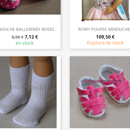
Aperçu rapide
Aperçu rapide


OUCHE BALLERINES ROSES...
ROMY POUPEE MINOUCHE.
7,12 €
109,50 €
8,90 €
Rupture de stock
en stock