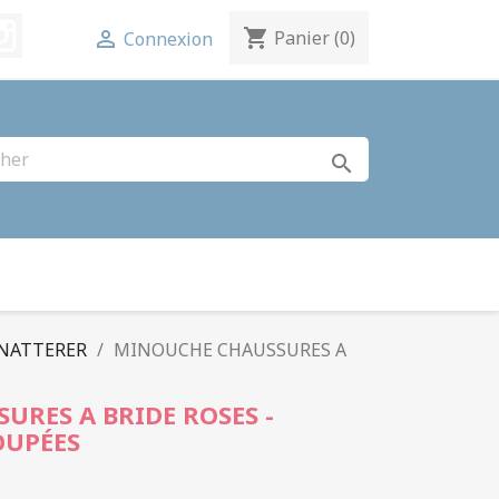
terest
Instagram
shopping_cart

Panier
(0)
Connexion
search
 NATTERER
MINOUCHE CHAUSSURES A
RES A BRIDE ROSES -
OUPÉES