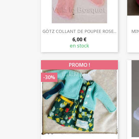
Aperçu rapide

GÖTZ COLLANT DE POUPEE ROSE...
MIN
6,00 €
en stock
PROMO !
-30%