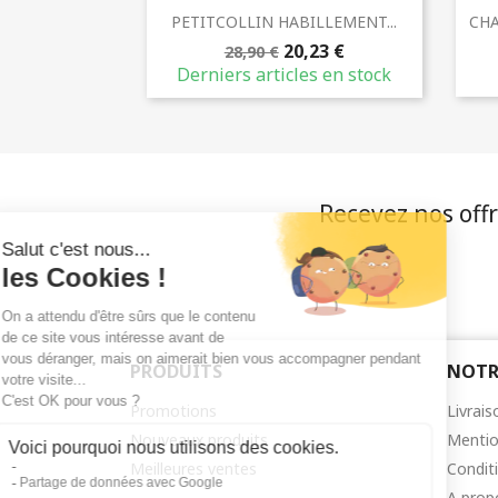
Aperçu rapide

PETITCOLLIN HABILLEMENT...
CHA
20,23 €
28,90 €
Derniers articles en stock
Recevez nos offr
PRODUITS
NOTR
Promotions
Livrais
Nouveaux produits
Mentio
Meilleures ventes
Condit
A prop