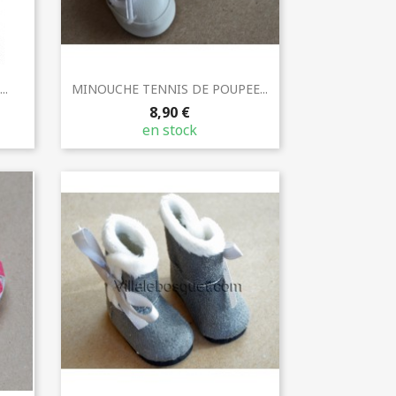
Aperçu rapide

..
MINOUCHE TENNIS DE POUPEE...
8,90 €
en stock