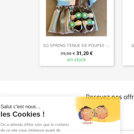
Aperçu rapide

SO SPRING TENUE DE POUPEE -...
G
31,20 €
39,00 €
en stock
Recevez nos offr