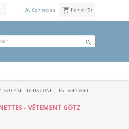
terest
Instagram
shopping_cart

Panier
(0)
Connexion
search
GÖTZ SET DEUX LUNETTES - vêtement
NETTES - VÊTEMENT GÖTZ