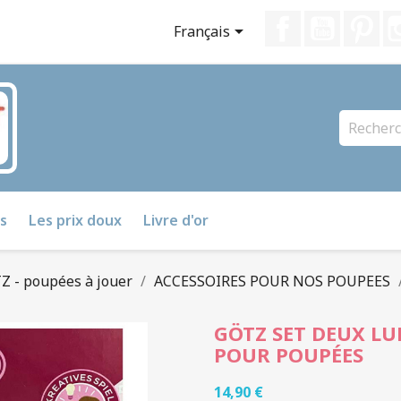
Facebook
YouTube
Pin

Français
s
Les prix doux
Livre d'or
Z - poupées à jouer
ACCESSOIRES POUR NOS POUPEES
GÖTZ SET DEUX LU
POUR POUPÉES
14,90 €