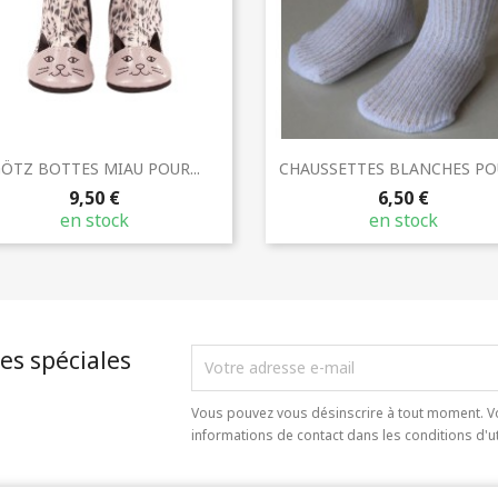
Aperçu rapide
Aperçu rapide


ÖTZ BOTTES MIAU POUR...
CHAUSSETTES BLANCHES POU
9,50 €
6,50 €
en stock
en stock
es spéciales
Vous pouvez vous désinscrire à tout moment. V
informations de contact dans les conditions d'uti