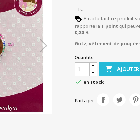
TTC
En achetant ce produit v
rapportera
1
point
qui peuve
0,20 €
.
Götz, vêtement de poupées
Quantité

AJOUTER

en stock
Partager