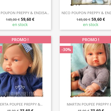
Aperçu rapide
Aperçu rapide


 POUPON PREPPY & ENDISA...
NICO POUPON PREPPY & ENDI
59,60 €
59,60 €
149,00 €
149,00 €
en stock
en stock
PROMO !
PROMO !
%
-30%
Aperçu rapide
Aperçu rapide


ERTA POUPEE PREPPY &...
MARTIN POUPEE PREPPY &.
33,60 €
33,60 €
48,00 €
48,00 €