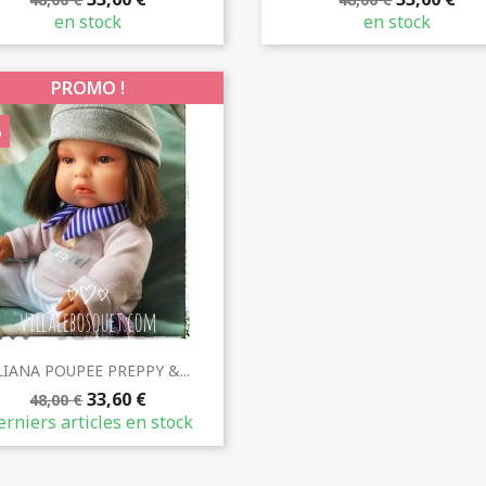
en stock
en stock
PROMO !
%
Aperçu rapide

LIANA POUPEE PREPPY &...
33,60 €
48,00 €
rniers articles en stock