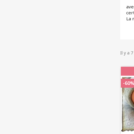
ave
cer
La 
Il y a 
-60