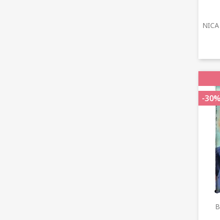
NICA
-30
B