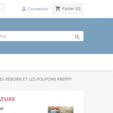
terest
Instagram
shopping_cart

Panier
(0)
Connexion
search
ES REBORN ET LES POUPONS PREPPY
ATURE
nt