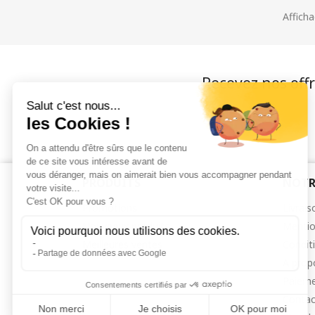
Afficha
Recevez nos offr
PRODUITS
NOTR
Promotions
Livrais
Nouveaux produits
Mentio
Meilleures ventes
Condit
A prop
Paieme
Contac