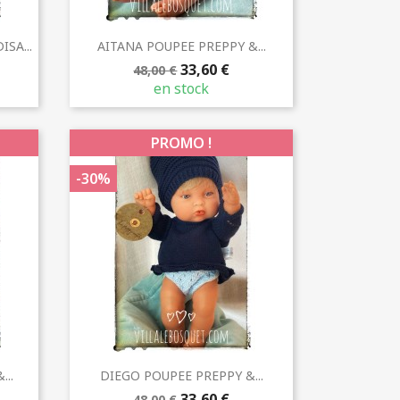
Aperçu rapide

SA...
AITANA POUPEE PREPPY &...
33,60 €
48,00 €
en stock
PROMO !
-30%
Aperçu rapide

..
DIEGO POUPEE PREPPY &...
33,60 €
48,00 €