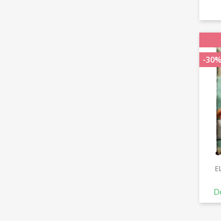
-30
E
De