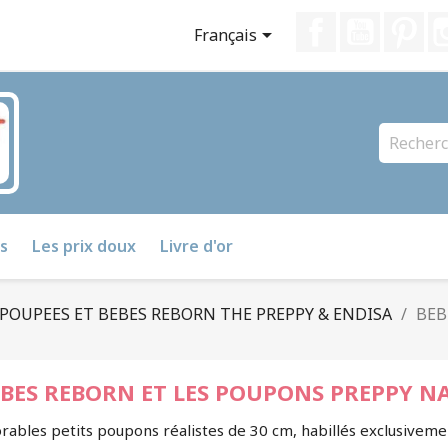
Facebook
YouTube
Pin

Français
s
Les prix doux
Livre d'or
 POUPEES ET BEBES REBORN THE PREPPY & ENDISA
BEB
EBES REBORN ET LES POUPONS PREPPY N
rables petits poupons réalistes de 30 cm, habillés exclusiveme