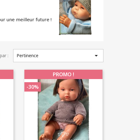
r une meilleur future !

par :
Pertinence
PROMO !
-30%