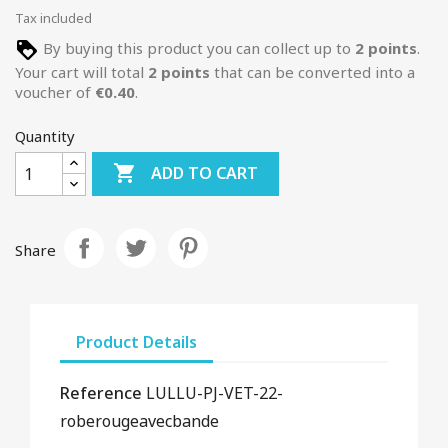
Tax included
By buying this product you can collect up to
2
points
.
Your cart will total
2
points
that can be converted into a
voucher of
€0.40
.
Quantity

ADD TO CART
Share
Product Details
Reference
LULLU-PJ-VET-22-
roberougeavecbande