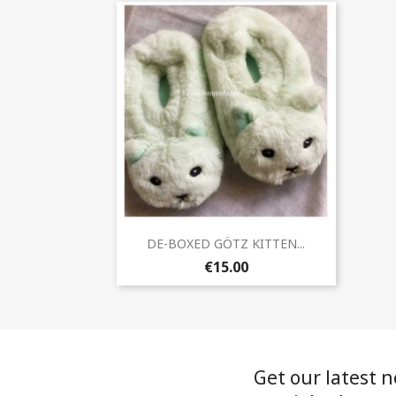
Quick view

DE-BOXED GÖTZ KITTEN...
€15.00
Get our latest 