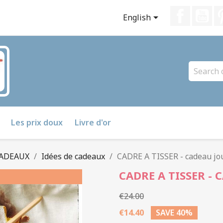
Faceboo
Yo

English
Les prix doux
Livre d'or
CADEAUX
Idées de cadeaux
CADRE A TISSER - cadeau jo
CADRE A TISSER - 
€24.00
€14.40
SAVE 40%