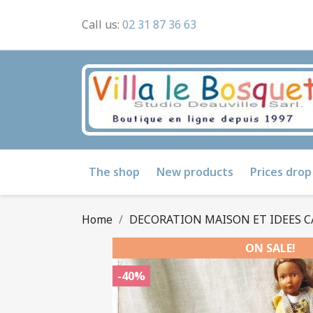
Call us:
02 31 87 36 63
The shop
New products
Prices drop
Home
DECORATION MAISON ET IDEES 
ON SALE!
-40%