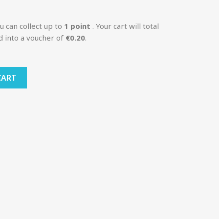
u can collect up to
1
point
. Your cart will total
d into a voucher of
€0.20
.
CART