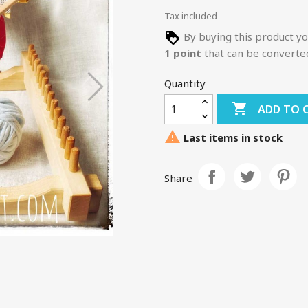
Tax included
By buying this product yo
1
point
that can be converte
Quantity

ADD TO 

Last items in stock
Share