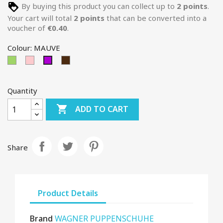
By buying this product you can collect up to
2
points
.
Your cart will total
2
points
that can be converted into a
voucher of
€0.40
.
Colour: MAUVE
Green
Pink
BRUNE
MAUVE
Quantity

ADD TO CART
Share
Product Details
Brand
WAGNER PUPPENSCHUHE