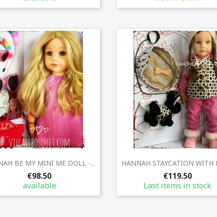
Quick view
Quick view


AH BE MY MINI ME DOLL -...
HANNAH STAYCATION WITH H
€98.50
€119.50
available
Last items in stock