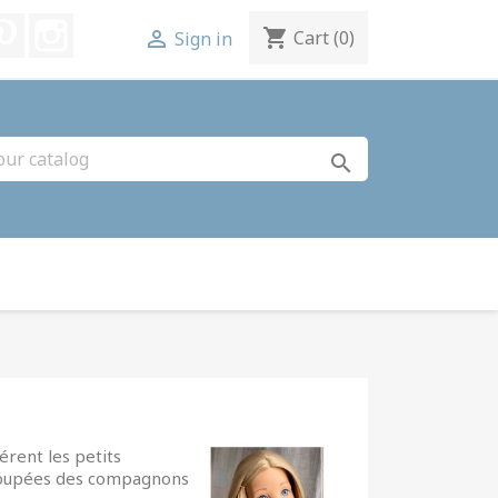
k
uTube
Pinterest
Instagram
shopping_cart

Cart
(0)
Sign in
search
érent les petits
s poupées des compagnons