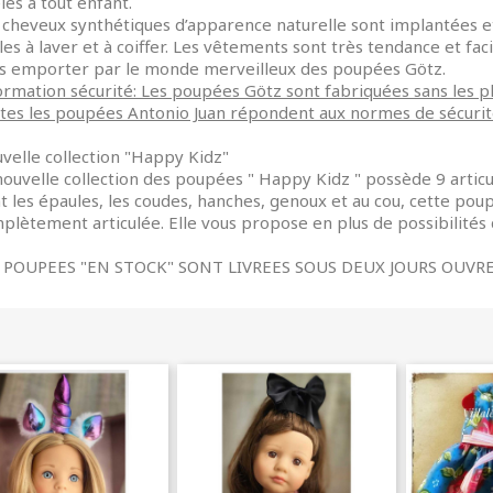
èles à tout enfant.
 cheveux synthétiques d’apparence naturelle sont implantées et 
iles à laver et à coiffer. Les vêtements sont très tendance et faci
s emporter par le monde merveilleux des poupées Götz.
ormation sécurité: Les poupées Götz sont fabriquées sans les ph
tes les poupées Antonio Juan répondent aux normes de sécuri
velle collection "Happy Kidz"
nouvelle collection des poupées " Happy Kidz " possède 9 articu
t les épaules, les coudes, hanches, genoux et au cou, cette pou
plètement articulée. Elle vous propose en plus de possibilités 
 POUPEES "EN STOCK" SONT LIVREES SOUS DEUX JOURS OUVRE