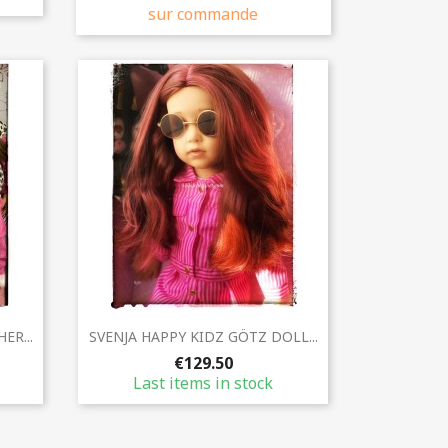
sur commande
Quick view

ER...
SVENJA HAPPY KIDZ GÖTZ DOLL...
€129.50
Last items in stock