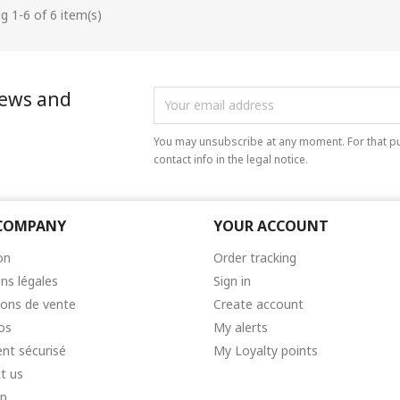
g 1-6 of 6 item(s)
news and
You may unsubscribe at any moment. For that pu
contact info in the legal notice.
COMPANY
YOUR ACCOUNT
on
Order tracking
ns légales
Sign in
ions de vente
Create account
os
My alerts
nt sécurisé
My Loyalty points
t us
ap