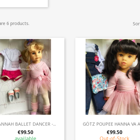
are 6 products.
Sor
Quick view
Quick view


NNAH BALLET DANCER -...
GÖTZ POUPEE HANNA VA AU
€99.50
€99.50
available
Out-of-Stock