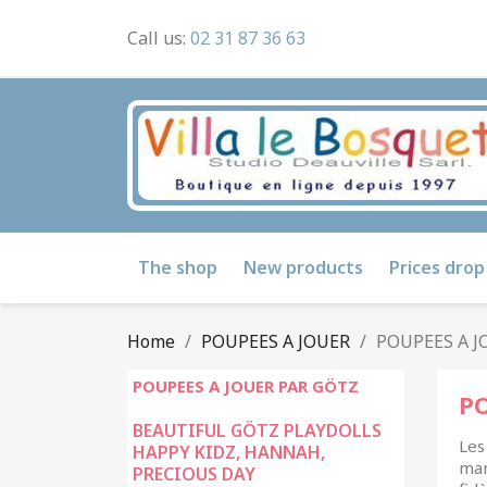
Call us:
02 31 87 36 63
The shop
New products
Prices drop
Home
POUPEES A JOUER
POUPEES A J
POUPEES A JOUER PAR GÖTZ
PO
BEAUTIFUL GÖTZ PLAYDOLLS
Les
HAPPY KIDZ, HANNAH,
mam
PRECIOUS DAY