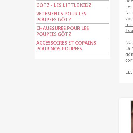
fid
GÖTZ - LES LITTLE KIDZ
Les
fac
VETEMENTS POUR LES
vou
POUPEES GÖTZ
Inf
CHAUSSURES POUR LES
Tou
POUPEES GÖTZ
Nou
ACCESSOIRES ET COPAINS
La 
POUR NOS POUPEES
don
com
LES