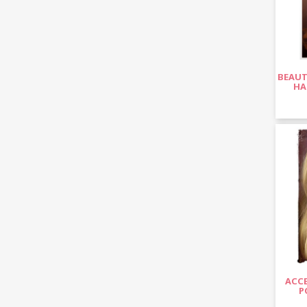
BEAUT
HA
ACCE
P