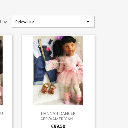

t by:
Relevance
Quick view

...
HANNAH DANCER
AFRO/AMERICAN...
€99.50