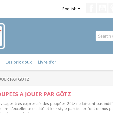
Faceboo
Yo

English
Les prix doux
Livre d'or
OUER PAR GÖTZ
UPEES A JOUER PAR GÖTZ
 visages très expressifs des poupées Götz ne laissent pas indiff
ans. L’excellente qualité et leur style particulier font de no