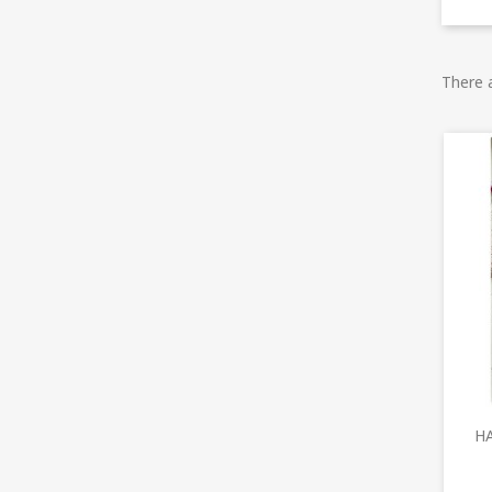
There 
HA